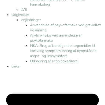
Farmakologi
LVS
Udgivelser
Vejledninger
Anvendelse af psykofarmaka ved graviditet
og amning
Arytmi-risiko ved anvendelse af
psykofarmaka
NKA: Brug af beroligende lægemidler til
kortvarig symptomlindring af nyopståede
angst- og urosymptom
Udredning af antibiotikaallergi
Links