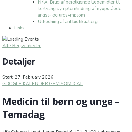
NKA: Brug af beroligende lægemidler til
kortvarig symptomlindring af nyopståede
angst- og urosymptom
Udredning af antibiotikaallergi
Links
Alle Begivenheder
Detaljer
Start:
27. February 2026
GOOGLE KALENDER
GEM SOM ICAL
Medicin til børn og unge –
Temadag
Life Science Huset, Lersø Parkallé 101, 2100 København