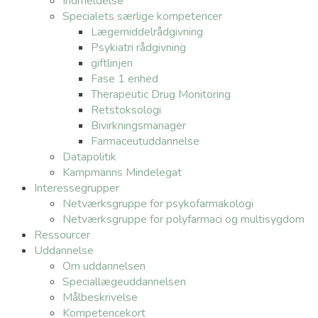
Indmeldelse
Specialets særlige kompetencer
Lægemiddelrådgivning
Psykiatri rådgivning
giftlinjen
Fase 1 enhed
Therapeutic Drug Monitoring
Retstoksologi
Bivirkningsmanager
Farmaceutuddannelse
Datapolitik
Kampmanns Mindelegat
Interessegrupper
Netværksgruppe for psykofarmakologi
Netværksgruppe for polyfarmaci og multisygdom
Ressourcer
Uddannelse
Om uddannelsen
Speciallægeuddannelsen
Målbeskrivelse
Kompetencekort