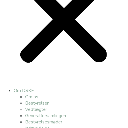
Om DSKF
Om os
Bestyrelsen
Vedtægter
Generalforsamlingen
Bestyrelsesmøder