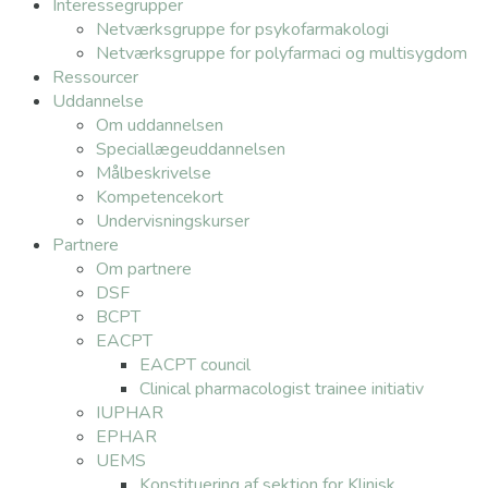
Interessegrupper
Netværksgruppe for psykofarmakologi
Netværksgruppe for polyfarmaci og multisygdom
Ressourcer
Uddannelse
Om uddannelsen
Speciallægeuddannelsen
Målbeskrivelse
Kompetencekort
Undervisningskurser
Partnere
Om partnere
DSF
BCPT
EACPT
EACPT council
Clinical pharmacologist trainee initiativ
IUPHAR
EPHAR
UEMS
Konstituering af sektion for Klinisk