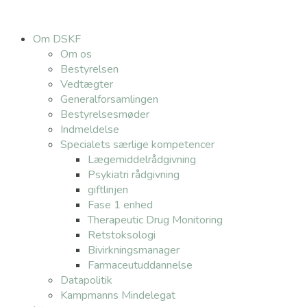
Om DSKF
Om os
Bestyrelsen
Vedtægter
Generalforsamlingen
Bestyrelsesmøder
Indmeldelse
Specialets særlige kompetencer
Lægemiddelrådgivning
Psykiatri rådgivning
giftlinjen
Fase 1 enhed
Therapeutic Drug Monitoring
Retstoksologi
Bivirkningsmanager
Farmaceutuddannelse
Datapolitik
Kampmanns Mindelegat