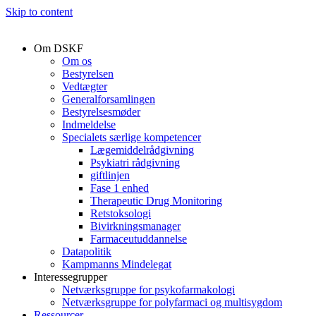
Skip to content
Om DSKF
Om os
Bestyrelsen
Vedtægter
Generalforsamlingen
Bestyrelsesmøder
Indmeldelse
Specialets særlige kompetencer
Lægemiddelrådgivning
Psykiatri rådgivning
giftlinjen
Fase 1 enhed
Therapeutic Drug Monitoring
Retstoksologi
Bivirkningsmanager
Farmaceutuddannelse
Datapolitik
Kampmanns Mindelegat
Interessegrupper
Netværksgruppe for psykofarmakologi
Netværksgruppe for polyfarmaci og multisygdom
Ressourcer