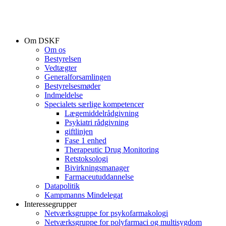
Om DSKF
Om os
Bestyrelsen
Vedtægter
Generalforsamlingen
Bestyrelsesmøder
Indmeldelse
Specialets særlige kompetencer
Lægemiddelrådgivning
Psykiatri rådgivning
giftlinjen
Fase 1 enhed
Therapeutic Drug Monitoring
Retstoksologi
Bivirkningsmanager
Farmaceutuddannelse
Datapolitik
Kampmanns Mindelegat
Interessegrupper
Netværksgruppe for psykofarmakologi
Netværksgruppe for polyfarmaci og multisygdom