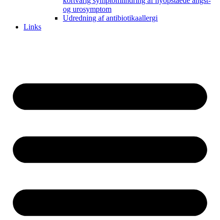
kortvarig symptomlindring af nyopståede angst-
og urosymptom
Udredning af antibiotikaallergi
Links