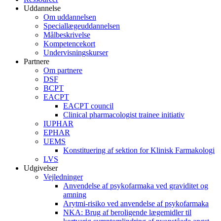
Uddannelse
Om uddannelsen
Speciallægeuddannelsen
Målbeskrivelse
Kompetencekort
Undervisningskurser
Partnere
Om partnere
DSF
BCPT
EACPT
EACPT council
Clinical pharmacologist trainee initiativ
IUPHAR
EPHAR
UEMS
Konstituering af sektion for Klinisk Farmakologi
LVS
Udgivelser
Vejledninger
Anvendelse af psykofarmaka ved graviditet og
amning
Arytmi-risiko ved anvendelse af psykofarmaka
NKA: Brug af beroligende lægemidler til