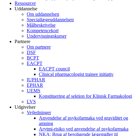
Ressourcer
Uddannelse
Om uddannelsen
Speciallægeuddannelsen
Målbeskrivelse
Kompetencekort
Undervisningskurser
Partnere
Om partnere
DSF
BCPT
EACPT
EACPT council
Clinical pharmacologist trainee initiativ
IUPHAR
EPHAR
UEMS
Konstituering af sektion for Klinisk Farmakologi
LVS
Udgivelser
Vejledninger
Anvendelse af psykofarmaka ved graviditet og
amning
Arytmi-risiko ved anvendelse af psykofarmaka
NKA: Brug af beroligende lægemidler til