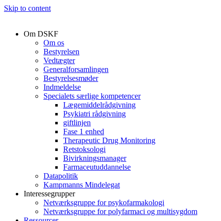
Skip to content
Om DSKF
Om os
Bestyrelsen
Vedtægter
Generalforsamlingen
Bestyrelsesmøder
Indmeldelse
Specialets særlige kompetencer
Lægemiddelrådgivning
Psykiatri rådgivning
giftlinjen
Fase 1 enhed
Therapeutic Drug Monitoring
Retstoksologi
Bivirkningsmanager
Farmaceutuddannelse
Datapolitik
Kampmanns Mindelegat
Interessegrupper
Netværksgruppe for psykofarmakologi
Netværksgruppe for polyfarmaci og multisygdom
Ressourcer