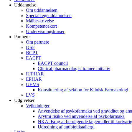
Uddannelse
Om uddannelsen
Speciallægeuddannelsen
Målbeskrivelse
Kompetencekort
Undervisningskurser
Partnere
Om partnere
DSF
BCPT
EACPT
EACPT council
Clinical pharmacologist trainee initiativ
IUPHAR
EPHAR
UEMS
Konstituering af sektion for Klinisk Farmakologi
LVS
Udgivelser
Vejledninger
Anvendelse af psykofarmaka ved graviditet og am
Arytmi-risiko ved anvendelse af psykofarmaka
NKA: Brug af beroligende lægemidler til kortvar
Udredning af antibiotikaallergi