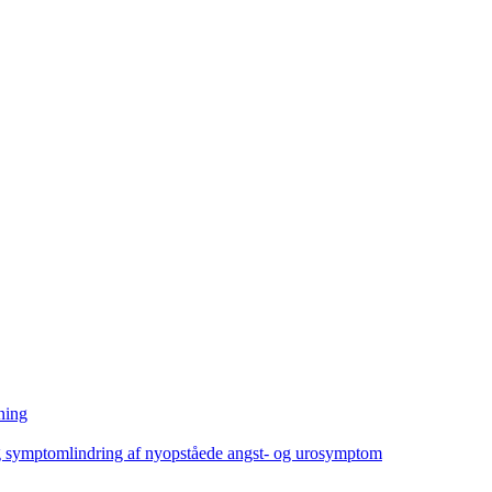
ning
ig symptomlindring af nyopståede angst- og urosymptom