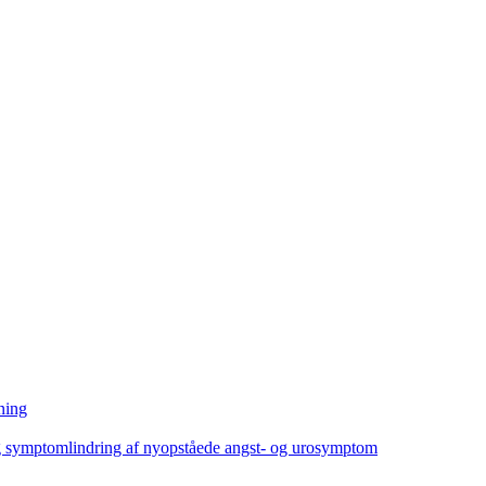
ning
ig symptomlindring af nyopståede angst- og urosymptom