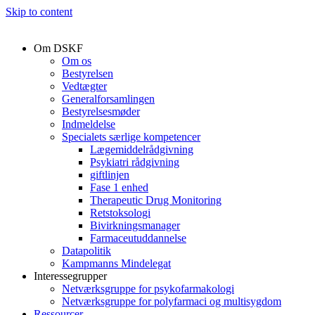
Skip to content
Om DSKF
Om os
Bestyrelsen
Vedtægter
Generalforsamlingen
Bestyrelsesmøder
Indmeldelse
Specialets særlige kompetencer
Lægemiddelrådgivning
Psykiatri rådgivning
giftlinjen
Fase 1 enhed
Therapeutic Drug Monitoring
Retstoksologi
Bivirkningsmanager
Farmaceutuddannelse
Datapolitik
Kampmanns Mindelegat
Interessegrupper
Netværksgruppe for psykofarmakologi
Netværksgruppe for polyfarmaci og multisygdom
Ressourcer