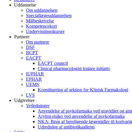
Uddannelse
Om uddannelsen
Speciallægeuddannelsen
Målbeskrivelse
Kompetencekort
Undervisningskurser
Partnere
Om partnere
DSF
BCPT
EACPT
EACPT council
Clinical pharmacologist trainee initiativ
IUPHAR
EPHAR
UEMS
Konstituering af sektion for Klinisk Farmakologi
LVS
Udgivelser
Vejledninger
Anvendelse af psykofarmaka ved graviditet og am
Arytmi-risiko ved anvendelse af psykofarmaka
NKA: Brug af beroligende lægemidler til kortvar
Udredning af antibiotikaallergi