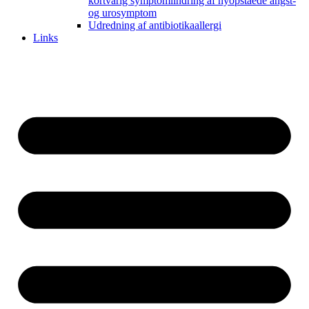
kortvarig symptomlindring af nyopståede angst-
og urosymptom
Udredning af antibiotikaallergi
Links