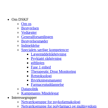
Om DSKF
Om os
Bestyrelsen
Vedtægter
Generalforsamlingen
Bestyrelsesmøder
Indmeldelse
Specialets særlige kompetencer
Lægemiddelrådgivning
Psykiatri rådgivning
giftlinjen
Fase 1 enhed
Therapeutic Drug Monitoring
Retstoksologi
Bivirkningsmanager
Farmaceutuddannelse
Datapolitik
Kampmanns Mindelegat
Interessegrupper
Netværksgruppe for psykofarmakologi
Netværksgruppe for polyfarmaci og multisygdom