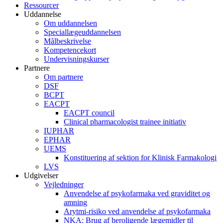
Ressourcer
Uddannelse
Om uddannelsen
Speciallægeuddannelsen
Målbeskrivelse
Kompetencekort
Undervisningskurser
Partnere
Om partnere
DSF
BCPT
EACPT
EACPT council
Clinical pharmacologist trainee initiativ
IUPHAR
EPHAR
UEMS
Konstituering af sektion for Klinisk Farmakologi
LVS
Udgivelser
Vejledninger
Anvendelse af psykofarmaka ved graviditet og
amning
Arytmi-risiko ved anvendelse af psykofarmaka
NKA: Brug af beroligende lægemidler til