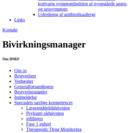
kortvarig symptomlindring af nyopståede angst-
og urosymptom
Udredning af antibiotikaallergi
Links
Kontakt
Bivirkningsmanager
Om DSKF
Om os
Bestyrelsen
Vedtægter
Generalforsamlingen
Bestyrelsesmøder
Indmeldelse
Specialets særlige kompetencer
Lægemiddelrådgivning
Psykiatri rådgivning
giftlinjen
Fase 1 enhed
Therapeutic Drug Monitoring