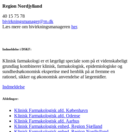
Region Nordjylland
40 15 75 78
bivirkningsmanager@rn.dk
Læs mere om bivirkningsmanageren
her
.
Indmeldelse i DSKF:
Klinisk farmakologi er et lægeligt speciale som på et videnskabeligt
grundlag kombinerer klinisk, farmakologisk, epidemiologiske og
sundhedsøkonomisk ekspertise med henblik på at fremme en
rationel, sikker og økonomisk anvendelse af lægemidler.
Indmeldelse
Afdelinger:
Klinisk Farmakologisk afd. København
Klinisk Farmakologisk afd. Odense
Klinisk Farmakologisk afd. Aarhus
Klinisk Farmakologisk enhed, Region Sjælland
Klinisk Farmakologisk enhed, Region Nordjylland