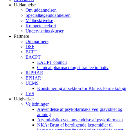
Uddannelse
Om uddannelsen
Speciallægeuddannelsen
Målbeskrivelse
Kompetencekort
Undervisningskurser
Partnere
Om partnere
DSF
BCPT
EACPT
EACPT council
Clinical pharmacologist trainee initiativ
IUPHAR
EPHAR
UEMS
Konstituering af sektion for Klinisk Farmakologi
LVS
Udgivelser
Vejledninger
Anvendelse af psykofarmaka ved graviditet og
amning
Arytmi-risiko ved anvendelse af psykofarmaka
NKA: Brug af beroligende lægemidler til