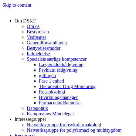
Skip to content
Om DSKF
Om os
Bestyrelsen
Vedtægter
Generalforsamlingen
Bestyrelsesmøder
Indmeldelse
Specialets særlige kompetencer
Lægemiddelrådgivning
Psykiatri rådgivning
giftlinjen
Fase 1 enhed
Therapeutic Drug Monitoring
Retstoksologi
Bivirkningsmanager
Farmaceutuddannelse
Datapolitik
Kampmanns Mindelegat
Interessegrupper
Netværksgruppe for psykofarmakologi
Netværksgruppe for polyfarmaci og multisygdom
Ressourcer