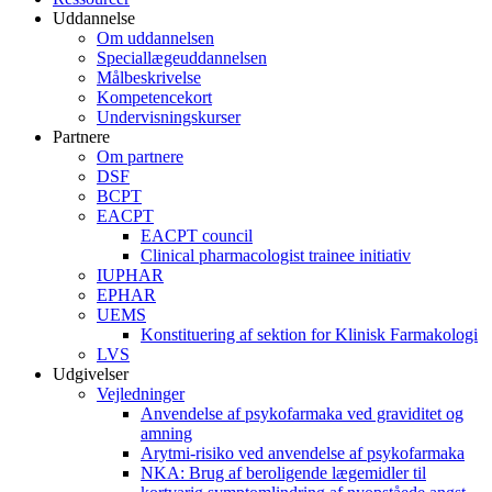
Uddannelse
Om uddannelsen
Speciallægeuddannelsen
Målbeskrivelse
Kompetencekort
Undervisningskurser
Partnere
Om partnere
DSF
BCPT
EACPT
EACPT council
Clinical pharmacologist trainee initiativ
IUPHAR
EPHAR
UEMS
Konstituering af sektion for Klinisk Farmakologi
LVS
Udgivelser
Vejledninger
Anvendelse af psykofarmaka ved graviditet og
amning
Arytmi-risiko ved anvendelse af psykofarmaka
NKA: Brug af beroligende lægemidler til