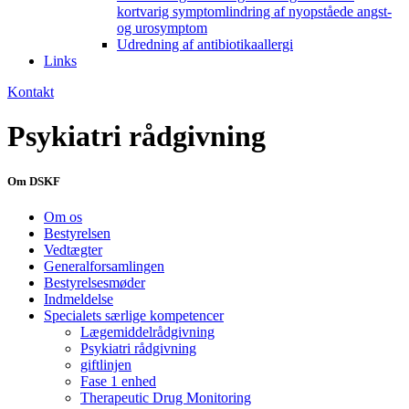
kortvarig symptomlindring af nyopståede angst-
og urosymptom
Udredning af antibiotikaallergi
Links
Kontakt
Psykiatri rådgivning
Om DSKF
Om os
Bestyrelsen
Vedtægter
Generalforsamlingen
Bestyrelsesmøder
Indmeldelse
Specialets særlige kompetencer
Lægemiddelrådgivning
Psykiatri rådgivning
giftlinjen
Fase 1 enhed
Therapeutic Drug Monitoring