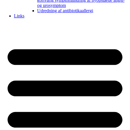
kortvarig symptomlindring af nyopståede angst-
og urosymptom
Udredning af antibiotikaallergi
Links