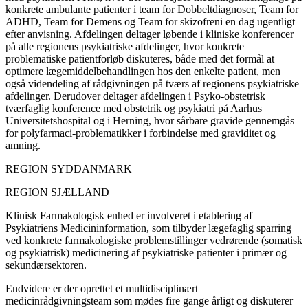
konkrete ambulante patienter i team for Dobbeltdiagnoser, Team for
ADHD, Team for Demens og Team for skizofreni en dag ugentligt
efter anvisning. Afdelingen deltager løbende i kliniske konferencer
på alle regionens psykiatriske afdelinger, hvor konkrete
problematiske patientforløb diskuteres, både med det formål at
optimere lægemiddelbehandlingen hos den enkelte patient, men
også videndeling af rådgivningen på tværs af regionens psykiatriske
afdelinger. Derudover deltager afdelingen i Psyko-obstetrisk
tværfaglig konference med obstetrik og psykiatri på Aarhus
Universitetshospital og i Herning, hvor sårbare gravide gennemgås
for polyfarmaci-problematikker i forbindelse med graviditet og
amning.
REGION SYDDANMARK
REGION SJÆLLAND
Klinisk Farmakologisk enhed er involveret i etablering af
Psykiatriens Medicininformation, som tilbyder lægefaglig sparring
ved konkrete farmakologiske problemstillinger vedrørende (somatisk
og psykiatrisk) medicinering af psykiatriske patienter i primær og
sekundærsektoren.
Endvidere er der oprettet et multidisciplinært
medicinrådgivningsteam som mødes fire gange årligt og diskuterer