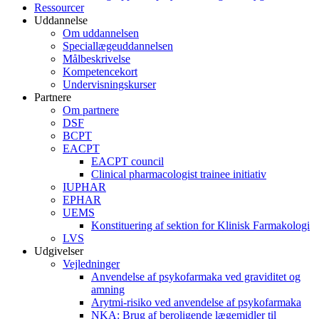
Ressourcer
Uddannelse
Om uddannelsen
Speciallægeuddannelsen
Målbeskrivelse
Kompetencekort
Undervisningskurser
Partnere
Om partnere
DSF
BCPT
EACPT
EACPT council
Clinical pharmacologist trainee initiativ
IUPHAR
EPHAR
UEMS
Konstituering af sektion for Klinisk Farmakologi
LVS
Udgivelser
Vejledninger
Anvendelse af psykofarmaka ved graviditet og
amning
Arytmi-risiko ved anvendelse af psykofarmaka
NKA: Brug af beroligende lægemidler til