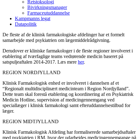
Retstoksologi
Bivirkningsmanager
Farmaceutuddannelse
Kampmanns legat
Datapolitik
De fleste af de klinisk farmakologiske afdelinger har et formelt
samarbejde med psykiatrien om lægemiddelrådgivning.
Derudover er kliniske farmakologer i de fleste regioner involveret i
etablering af tværfaglige teams vedrørende medicin baseret på
satspuljeaftalen 2014-2017. Læs mere
her
.
REGION NORDJYLLAND
Klinisk Farmakologisk enhed er involveret i dannelsen af et
“Regionalt multidisciplinært medicinteam i Region Nordjylland”.
Dette team skal forestå etablering og koordinering af en Psykiatrisk
Medicin Hotline, supervision af medicingennemgang ved
speciallæger i klinisk farmakologi samt efteruddannelsestilbud for
læger.
REGION MIDTJYLLAND
Klinisk Farmakologisk Afdeling har formaliserede samarbejdsaftaler
med psykiatrien i RM, hvor der udarbejdes medicingennemgange på