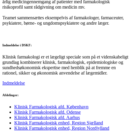
årlig medicingennemgang af patienter med farmakologisk
risikoprofil samt rådgivning om medicin mv.
Teamet sammensættes eksempelvis af farmakologer, farmaceuter,
psykiatere, børne- og ungdomspsykiatere og andre læger.
Indmeldelse i DSKF:
Klinisk farmakologi er et lægeligt speciale som på et videnskabeligt
grundlag kombinerer klinisk, farmakologisk, epidemiologiske og
sundhedsøkonomisk ekspertise med henblik på at fremme en
rationel, sikker og økonomisk anvendelse af lægemidler.
Indmeldelse
Afdelinger:
Klinisk Farmakologisk afd. København
Klinisk Farmakologisk afd. Odense
Klinisk Farmakologisk afd. Aarhus
Klinisk Farmakologisk enhed, Region Sjælland
Klinisk Farmakologisk enhed, Region Nordjylland