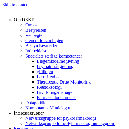
Skip to content
Om DSKF
Om os
Bestyrelsen
Vedtægter
Generalforsamlingen
Bestyrelsesmøder
Indmeldelse
Specialets særlige kompetencer
Lægemiddelrådgivning
Psykiatri rådgivning
giftlinjen
Fase 1 enhed
Therapeutic Drug Monitoring
Retstoksologi
Bivirkningsmanager
Farmaceutuddannelse
Datapolitik
Kampmanns Mindelegat
Interessegrupper
Netværksgruppe for psykofarmakologi
Netværksgruppe for polyfarmaci og multisygdom
Ressourcer