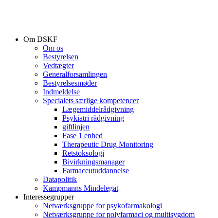
Om DSKF
Om os
Bestyrelsen
Vedtægter
Generalforsamlingen
Bestyrelsesmøder
Indmeldelse
Specialets særlige kompetencer
Lægemiddelrådgivning
Psykiatri rådgivning
giftlinjen
Fase 1 enhed
Therapeutic Drug Monitoring
Retstoksologi
Bivirkningsmanager
Farmaceutuddannelse
Datapolitik
Kampmanns Mindelegat
Interessegrupper
Netværksgruppe for psykofarmakologi
Netværksgruppe for polyfarmaci og multisygdom