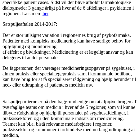
specifikke patient cases. Sidst vil der blive afholdt farmakologiske
dialogmøder 3 gange årligt på hver af de 6 afdelinger i psykiatrien i
regionen. Læs mere
her
.
Satspuljeaftalen 2014-2017:
Der er stor utilsigtet variation i regionernes brug af psykofarmaka.
Patienter med kompleks medicinering kan have særlige behov for
opfølgning og monitorering
af effekt og bivirkninger. Medicinering er et lægeligt ansvar og kan
delegeres til andet personale.
De fagpersoner, der varetager medicineringsopgaver på sygehuset, i
almen praksis eller speciallægepraksis samt i kommunale botilbud,
kan have brug for at få specialiseret rådgivning og hjælp herunder til
ned- eller udtrapning af patienters medicin mv.
Satspuljepartierne er på den baggrund enige om at afprøve brugen af
tværfaglige teams om medicin i hver af de 5 regioner, som vil kunne
tilbyde rådgivning og hjælp til personalet på sygehusafdelinger, i
praksissektoren og i den kommunale indsats om medicinering.
Teamet kan bl.a. bistå relevante medarbejdere i regioner,
praksissektor og kommuner i forbindelse med ned- og udtrapning af
medicin,