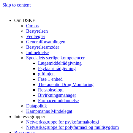
Skip to content
Om DSKF
Om os
Bestyrelsen
Vedtægter
Generalforsamlingen
Bestyrelsesmøder
Indmeldelse
Specialets særlige kompetencer
Lægemiddelrådgivning
Psykiatri rådgivning
giftlinjen
Fase 1 enhed
Therapeutic Drug Monitoring
Retstoksologi
Bivirkningsmanager
Farmaceutuddannelse
Datapolitik
Kampmanns Mindelegat
Interessegrupper
Netværksgruppe for psykofarmakologi
Netværksgruppe for polyfarmaci og multisygdom
Ressourcer