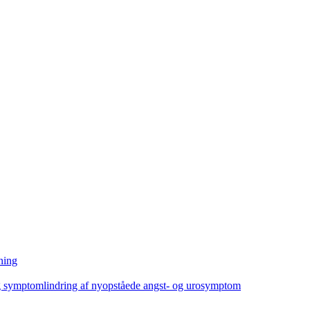
ning
ig symptomlindring af nyopståede angst- og urosymptom