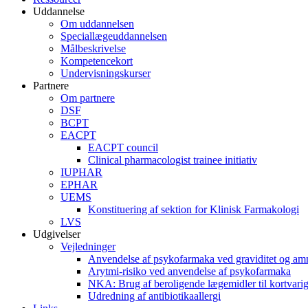
Uddannelse
Om uddannelsen
Speciallægeuddannelsen
Målbeskrivelse
Kompetencekort
Undervisningskurser
Partnere
Om partnere
DSF
BCPT
EACPT
EACPT council
Clinical pharmacologist trainee initiativ
IUPHAR
EPHAR
UEMS
Konstituering af sektion for Klinisk Farmakologi
LVS
Udgivelser
Vejledninger
Anvendelse af psykofarmaka ved graviditet og am
Arytmi-risiko ved anvendelse af psykofarmaka
NKA: Brug af beroligende lægemidler til kortvar
Udredning af antibiotikaallergi