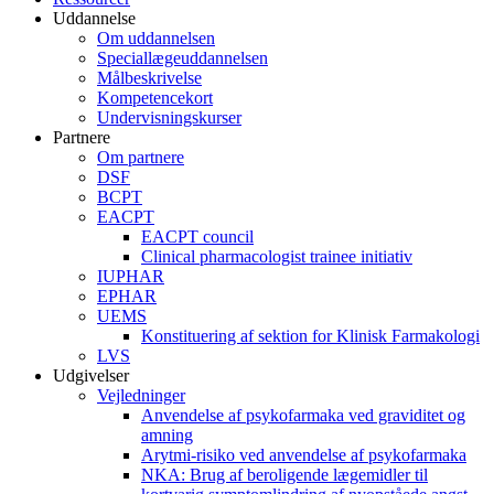
Uddannelse
Om uddannelsen
Speciallægeuddannelsen
Målbeskrivelse
Kompetencekort
Undervisningskurser
Partnere
Om partnere
DSF
BCPT
EACPT
EACPT council
Clinical pharmacologist trainee initiativ
IUPHAR
EPHAR
UEMS
Konstituering af sektion for Klinisk Farmakologi
LVS
Udgivelser
Vejledninger
Anvendelse af psykofarmaka ved graviditet og
amning
Arytmi-risiko ved anvendelse af psykofarmaka
NKA: Brug af beroligende lægemidler til