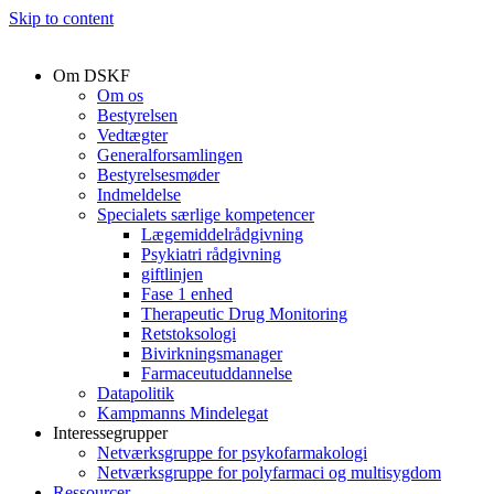
Skip to content
Om DSKF
Om os
Bestyrelsen
Vedtægter
Generalforsamlingen
Bestyrelsesmøder
Indmeldelse
Specialets særlige kompetencer
Lægemiddelrådgivning
Psykiatri rådgivning
giftlinjen
Fase 1 enhed
Therapeutic Drug Monitoring
Retstoksologi
Bivirkningsmanager
Farmaceutuddannelse
Datapolitik
Kampmanns Mindelegat
Interessegrupper
Netværksgruppe for psykofarmakologi
Netværksgruppe for polyfarmaci og multisygdom
Ressourcer