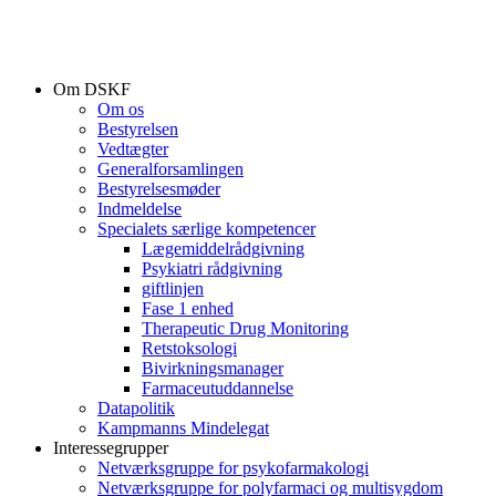
Om DSKF
Om os
Bestyrelsen
Vedtægter
Generalforsamlingen
Bestyrelsesmøder
Indmeldelse
Specialets særlige kompetencer
Lægemiddelrådgivning
Psykiatri rådgivning
giftlinjen
Fase 1 enhed
Therapeutic Drug Monitoring
Retstoksologi
Bivirkningsmanager
Farmaceutuddannelse
Datapolitik
Kampmanns Mindelegat
Interessegrupper
Netværksgruppe for psykofarmakologi
Netværksgruppe for polyfarmaci og multisygdom