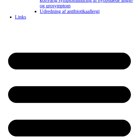
kortvarig symptomlindring af nyopståede angst-
og urosymptom
Udredning af antibiotikaallergi
Links