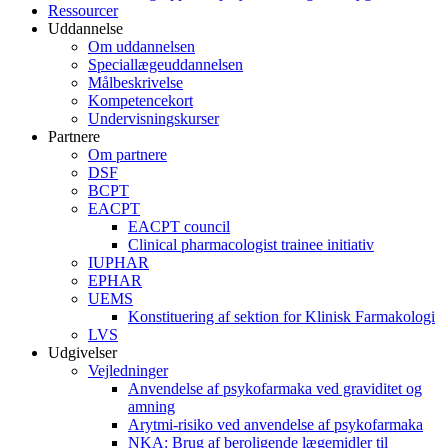
Ressourcer
Uddannelse
Om uddannelsen
Speciallægeuddannelsen
Målbeskrivelse
Kompetencekort
Undervisningskurser
Partnere
Om partnere
DSF
BCPT
EACPT
EACPT council
Clinical pharmacologist trainee initiativ
IUPHAR
EPHAR
UEMS
Konstituering af sektion for Klinisk Farmakologi
LVS
Udgivelser
Vejledninger
Anvendelse af psykofarmaka ved graviditet og
amning
Arytmi-risiko ved anvendelse af psykofarmaka
NKA: Brug af beroligende lægemidler til