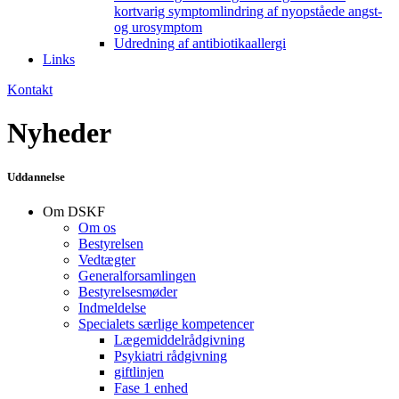
kortvarig symptomlindring af nyopståede angst-
og urosymptom
Udredning af antibiotikaallergi
Links
Kontakt
Nyheder
Uddannelse
Om DSKF
Om os
Bestyrelsen
Vedtægter
Generalforsamlingen
Bestyrelsesmøder
Indmeldelse
Specialets særlige kompetencer
Lægemiddelrådgivning
Psykiatri rådgivning
giftlinjen
Fase 1 enhed