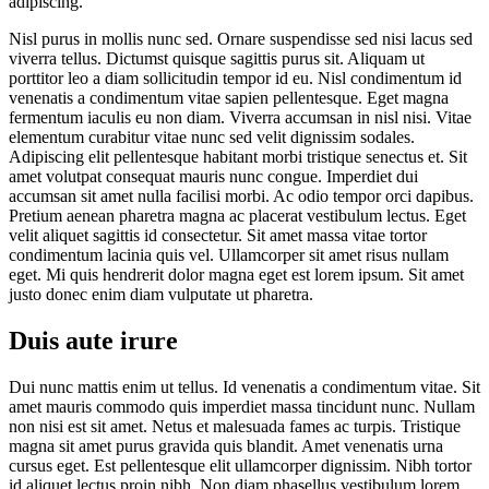
adipiscing.
Nisl purus in mollis nunc sed. Ornare suspendisse sed nisi lacus sed
viverra tellus. Dictumst quisque sagittis purus sit. Aliquam ut
porttitor leo a diam sollicitudin tempor id eu. Nisl condimentum id
venenatis a condimentum vitae sapien pellentesque. Eget magna
fermentum iaculis eu non diam. Viverra accumsan in nisl nisi. Vitae
elementum curabitur vitae nunc sed velit dignissim sodales.
Adipiscing elit pellentesque habitant morbi tristique senectus et. Sit
amet volutpat consequat mauris nunc congue. Imperdiet dui
accumsan sit amet nulla facilisi morbi. Ac odio tempor orci dapibus.
Pretium aenean pharetra magna ac placerat vestibulum lectus. Eget
velit aliquet sagittis id consectetur. Sit amet massa vitae tortor
condimentum lacinia quis vel. Ullamcorper sit amet risus nullam
eget. Mi quis hendrerit dolor magna eget est lorem ipsum. Sit amet
justo donec enim diam vulputate ut pharetra.
Duis aute irure
Dui nunc mattis enim ut tellus. Id venenatis a condimentum vitae. Sit
amet mauris commodo quis imperdiet massa tincidunt nunc. Nullam
non nisi est sit amet. Netus et malesuada fames ac turpis. Tristique
magna sit amet purus gravida quis blandit. Amet venenatis urna
cursus eget. Est pellentesque elit ullamcorper dignissim. Nibh tortor
id aliquet lectus proin nibh. Non diam phasellus vestibulum lorem