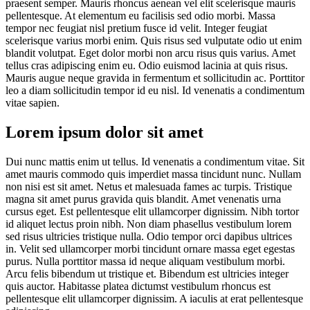
praesent semper. Mauris rhoncus aenean vel elit scelerisque mauris
pellentesque. At elementum eu facilisis sed odio morbi. Massa
tempor nec feugiat nisl pretium fusce id velit. Integer feugiat
scelerisque varius morbi enim. Quis risus sed vulputate odio ut enim
blandit volutpat. Eget dolor morbi non arcu risus quis varius. Amet
tellus cras adipiscing enim eu. Odio euismod lacinia at quis risus.
Mauris augue neque gravida in fermentum et sollicitudin ac. Porttitor
leo a diam sollicitudin tempor id eu nisl. Id venenatis a condimentum
vitae sapien.
Lorem ipsum dolor sit amet
Dui nunc mattis enim ut tellus. Id venenatis a condimentum vitae. Sit
amet mauris commodo quis imperdiet massa tincidunt nunc. Nullam
non nisi est sit amet. Netus et malesuada fames ac turpis. Tristique
magna sit amet purus gravida quis blandit. Amet venenatis urna
cursus eget. Est pellentesque elit ullamcorper dignissim. Nibh tortor
id aliquet lectus proin nibh. Non diam phasellus vestibulum lorem
sed risus ultricies tristique nulla. Odio tempor orci dapibus ultrices
in. Velit sed ullamcorper morbi tincidunt ornare massa eget egestas
purus. Nulla porttitor massa id neque aliquam vestibulum morbi.
Arcu felis bibendum ut tristique et. Bibendum est ultricies integer
quis auctor. Habitasse platea dictumst vestibulum rhoncus est
pellentesque elit ullamcorper dignissim. A iaculis at erat pellentesque