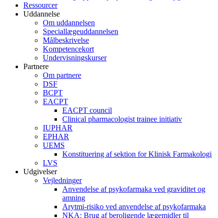
Ressourcer
Uddannelse
Om uddannelsen
Speciallægeuddannelsen
Målbeskrivelse
Kompetencekort
Undervisningskurser
Partnere
Om partnere
DSF
BCPT
EACPT
EACPT council
Clinical pharmacologist trainee initiativ
IUPHAR
EPHAR
UEMS
Konstituering af sektion for Klinisk Farmakologi
LVS
Udgivelser
Vejledninger
Anvendelse af psykofarmaka ved graviditet og
amning
Arytmi-risiko ved anvendelse af psykofarmaka
NKA: Brug af beroligende lægemidler til