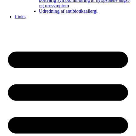
kortvarig symptomlindring af nyopståede angst-
og urosymptom
Udredning af antibiotikaallergi
Links