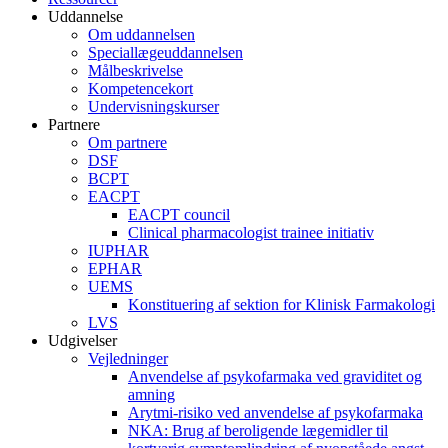
Uddannelse
Om uddannelsen
Speciallægeuddannelsen
Målbeskrivelse
Kompetencekort
Undervisningskurser
Partnere
Om partnere
DSF
BCPT
EACPT
EACPT council
Clinical pharmacologist trainee initiativ
IUPHAR
EPHAR
UEMS
Konstituering af sektion for Klinisk Farmakologi
LVS
Udgivelser
Vejledninger
Anvendelse af psykofarmaka ved graviditet og
amning
Arytmi-risiko ved anvendelse af psykofarmaka
NKA: Brug af beroligende lægemidler til