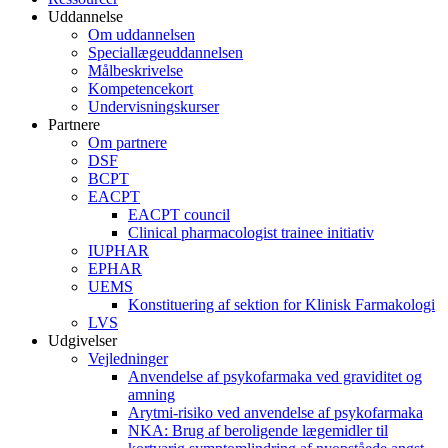
Uddannelse
Om uddannelsen
Speciallægeuddannelsen
Målbeskrivelse
Kompetencekort
Undervisningskurser
Partnere
Om partnere
DSF
BCPT
EACPT
EACPT council
Clinical pharmacologist trainee initiativ
IUPHAR
EPHAR
UEMS
Konstituering af sektion for Klinisk Farmakologi
LVS
Udgivelser
Vejledninger
Anvendelse af psykofarmaka ved graviditet og
amning
Arytmi-risiko ved anvendelse af psykofarmaka
NKA: Brug af beroligende lægemidler til