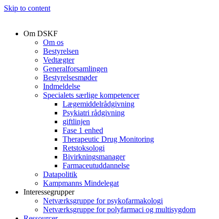
Skip to content
Om DSKF
Om os
Bestyrelsen
Vedtægter
Generalforsamlingen
Bestyrelsesmøder
Indmeldelse
Specialets særlige kompetencer
Lægemiddelrådgivning
Psykiatri rådgivning
giftlinjen
Fase 1 enhed
Therapeutic Drug Monitoring
Retstoksologi
Bivirkningsmanager
Farmaceutuddannelse
Datapolitik
Kampmanns Mindelegat
Interessegrupper
Netværksgruppe for psykofarmakologi
Netværksgruppe for polyfarmaci og multisygdom
Ressourcer