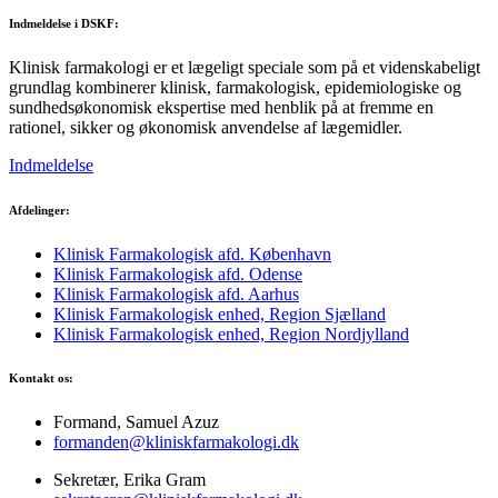
Indmeldelse i DSKF:
Klinisk farmakologi er et lægeligt speciale som på et videnskabeligt
grundlag kombinerer klinisk, farmakologisk, epidemiologiske og
sundhedsøkonomisk ekspertise med henblik på at fremme en
rationel, sikker og økonomisk anvendelse af lægemidler.
Indmeldelse
Afdelinger:
Klinisk Farmakologisk afd. København
Klinisk Farmakologisk afd. Odense
Klinisk Farmakologisk afd. Aarhus
Klinisk Farmakologisk enhed, Region Sjælland
Klinisk Farmakologisk enhed, Region Nordjylland
Kontakt os:
Formand, Samuel Azuz
formanden@kliniskfarmakologi.dk
Sekretær, Erika Gram