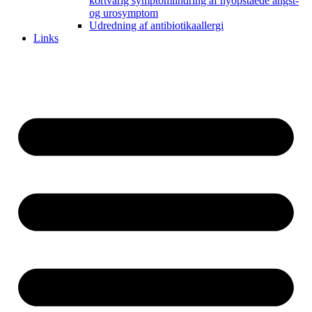
kortvarig symptomlindring af nyopståede angst-
og urosymptom
Udredning af antibiotikaallergi
Links