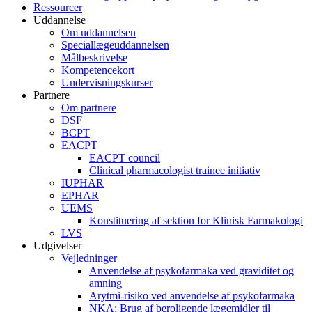
Ressourcer
Uddannelse
Om uddannelsen
Speciallægeuddannelsen
Målbeskrivelse
Kompetencekort
Undervisningskurser
Partnere
Om partnere
DSF
BCPT
EACPT
EACPT council
Clinical pharmacologist trainee initiativ
IUPHAR
EPHAR
UEMS
Konstituering af sektion for Klinisk Farmakologi
LVS
Udgivelser
Vejledninger
Anvendelse af psykofarmaka ved graviditet og
amning
Arytmi-risiko ved anvendelse af psykofarmaka
NKA: Brug af beroligende lægemidler til