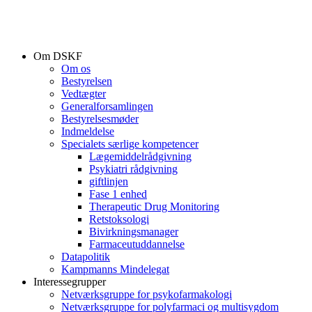
Om DSKF
Om os
Bestyrelsen
Vedtægter
Generalforsamlingen
Bestyrelsesmøder
Indmeldelse
Specialets særlige kompetencer
Lægemiddelrådgivning
Psykiatri rådgivning
giftlinjen
Fase 1 enhed
Therapeutic Drug Monitoring
Retstoksologi
Bivirkningsmanager
Farmaceutuddannelse
Datapolitik
Kampmanns Mindelegat
Interessegrupper
Netværksgruppe for psykofarmakologi
Netværksgruppe for polyfarmaci og multisygdom